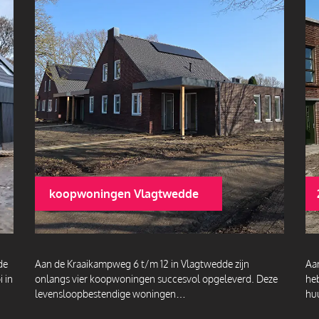
koopwoningen Vlagtwedde
de
Aan de Kraaikampweg 6 t/m 12 in Vlagtwedde zijn
Aa
 in
onlangs vier koopwoningen succesvol opgeleverd. Deze
he
levensloopbestendige woningen…
hu