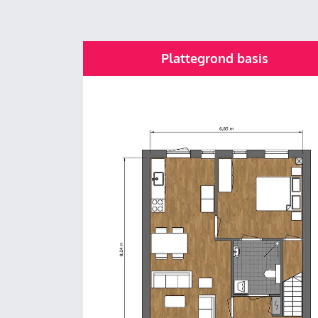
Plattegrond basis
Foto
album
overslaan