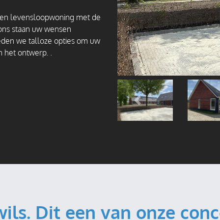
ven levensloopwoning met de
j ons staan uw wensen
ieden we talloze opties om uw
n het ontwerp.
.
Vorige
wils. Dit een van onze con