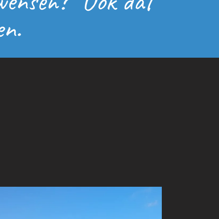
 wensen? Ook dat
en.