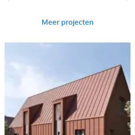
Vorige
V
Meer projecten