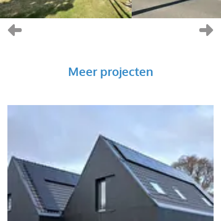
Vorige
V
Meer projecten