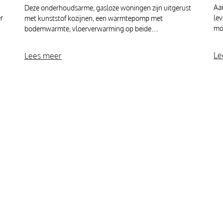
Aa
Deze onderhoudsarme, gasloze woningen zijn uitgerust
r
le
met kunststof kozijnen, een warmtepomp met
mo
bodemwarmte, vloerverwarming op beide…
Le
Lees meer