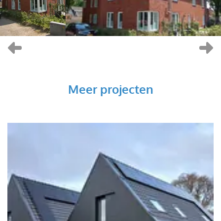
Vorige
V
Meer projecten