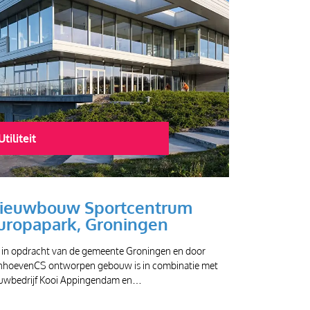
Utiliteit
ieuwbouw Sportcentrum
uropapark, Groningen
t in opdracht van de gemeente Groningen en door
nhoevenCS ontworpen gebouw is in combinatie met
uwbedrijf Kooi Appingendam en…