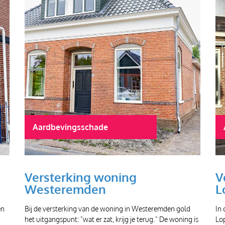
Aardbevingsschade
Versterking woning
V
Westeremden
L
en
Bij de versterking van de woning in Westeremden gold
In 
het uitgangspunt: "wat er zat, krijg je terug." De woning is
Lo